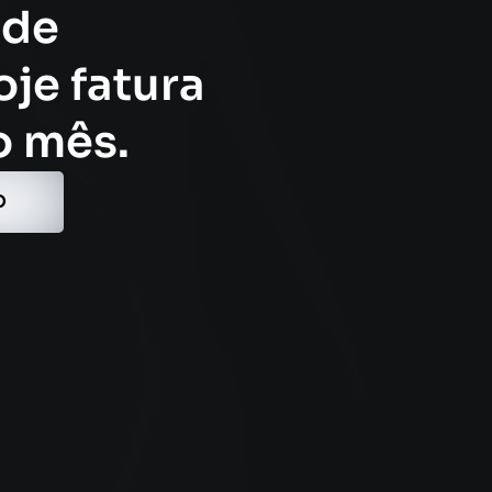
 de
je fatura
o mês.
O