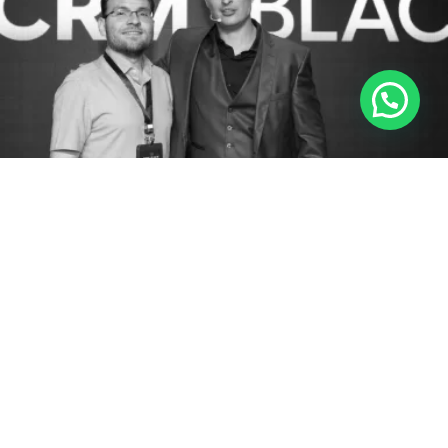
PRONTO PARA SER PREMIUM?
Ela
Montou uma clínica
a pouco tempo e
acompanhando o Vitor, percebeu que precisa
valorizar seu trabalho para crescer e
faturar mais!
Dra. Karini Ortiz | Ginecologista