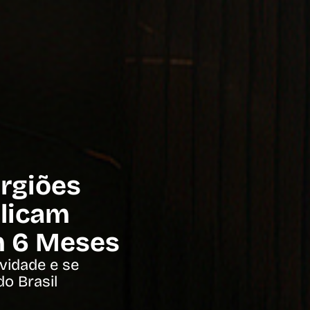
urgiões
plicam
m 6 Meses
vidade e se
o Brasil