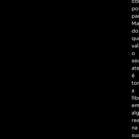
co
po
pa
Ma
do
qu
val
o
se
at
é
to
a
li
e
al
rea
na
su