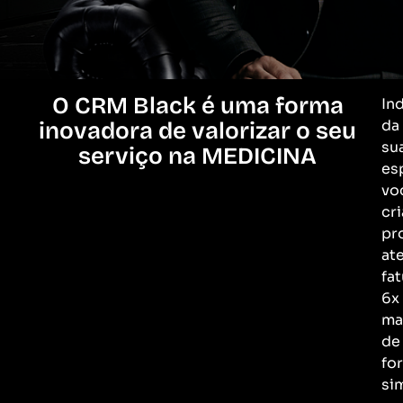
O CRM Black é uma forma
In
da
inovadora de valorizar o seu
su
serviço na MEDICINA
es
vo
cri
pr
at
fa
6x
ma
de
fo
si