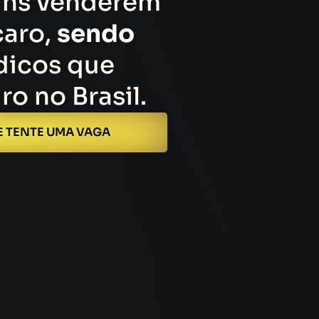
uns venderem
caro,
sendo
icos que
o no Brasil.
E TENTE UMA VAGA