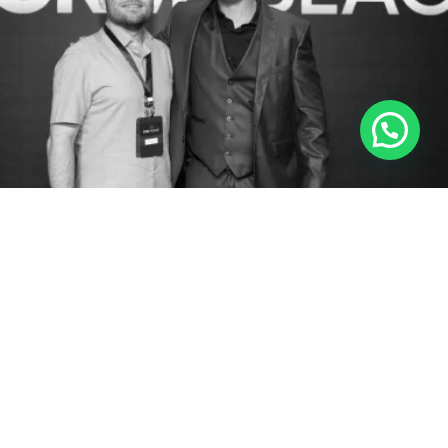
PRONTO PARA SER PREMIUM?
“Na Faculdade nós não temos treinamentos pra
Administração, Gestão e Marketing. E no CRM Black
o Vitor superou as expectativas”
“Eu não tenho um ano de clínica. Tenho meses. E o
meu faturamento já está super alto.”